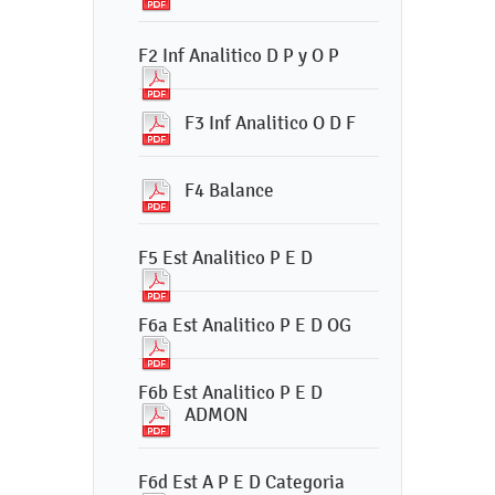
F2 Inf Analitico D P y O P
F3 Inf Analitico O D F
F4 Balance
F5 Est Analitico P E D
F6a Est Analitico P E D OG
F6b Est Analitico P E D
ADMON
F6d Est A P E D Categoria